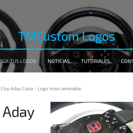
TMCustom Logos
RGA TUS LOGOS
NOTICIAS
TUTORIALES
CON
02 by Aday Coba - Logo intercambiable
y Aday