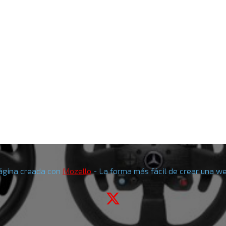
ágina creada con
Mozello
- La forma más fácil de crear una we