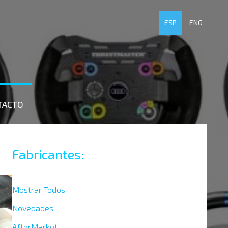
ESP
ENG
TACTO
Fabricantes:
Mostrar Todos
Novedades
AfterMarket